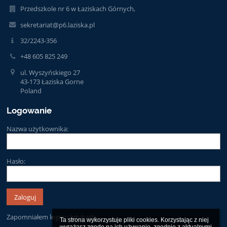
Przedszkole nr 6 w Łaziskach Górnych,
sekretariat@p6.laziska.pl
32/2243-356
+48 605 825 249
ul. Wyszyńskiego 27
43-173 Łaziska Gorne
Poland
Logowanie
Nazwa użytkownika:
Hasło:
Zapomniałem loginu lub hasła
Ta strona wykorzystuje pliki cookies. Korzystając z niej 